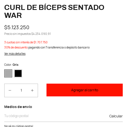
CURL DE BÍCEPS SENTADO
WAR
$5.123.250
Precio sin impuestos
$4.234.090,91
3
cuotas sin interés de
$1.707.750
30% de descuento
pagando con Transferencia o depósito bancario
Ver más detalles
Color:
Gris
Entregas para el CP:
Medios de envío
Calcular
No sé mi código postal