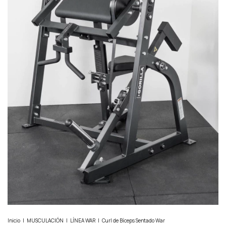
Inicio
|
MUSCULACIÓN
|
LÍNEA WAR
|
Curl de Bíceps Sentado War